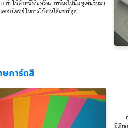
าว ทำ ให้ตัวหนังสือหรือภาพที่ลงไปนั้น ดูเด่นขิ้นมา
รตอบโจทย์ ในการใช้งานได้มากที่สุด.
าษการ์ดสี
มีลักษ