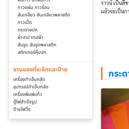
ราวน์ เป็นสีข
กาวแผ่น กาวร้อน
แล้วจะเป็นกา
สันเกลียว สันเกลียวพลาสติก
กาวเม็ด
กระดาษปก
ผ้าเทป เทปผ้า
สันรูด สันรูดพลาสติก
สติกเกอร์หุ้มปก
งานของที่ระลึกและป้าย
กระด
เครื่องทำเข็มกลัด
อุปกรณ์ทำเข็มกลัด
เครื่องพิมพ์แก้ว
ตู้ไฟสำเร็จรูป
ป้ายไฟวิ่ง