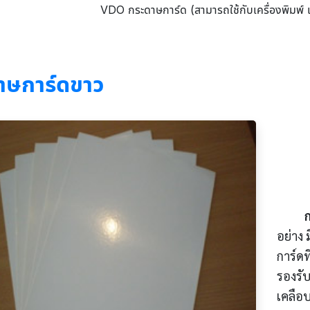
VDO กระดาษการ์ด (สามารถใช้กับเครื่องพิมพ์ เ
าษการ์ดขาว
อย่าง 
การ์ดท
รองรับ
เคลือบ