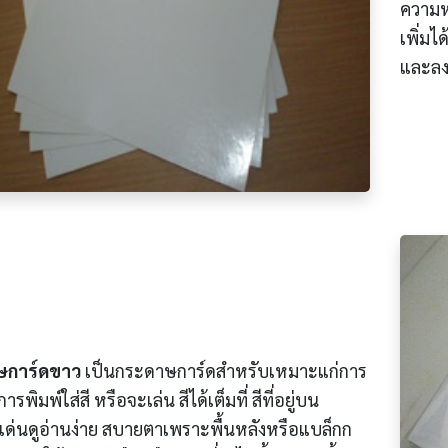
ความห
เพิ่มไ
และลงต
ษการ์ดขาว
เป็นกระดาษการ์ดสำหรับเหมาะแก่การ
รพิมพ์ใส่สี หรือจะเล่น สีได้เต็มที่ สีที่อยู่บน
เด่นดูอ่านง่าย สบายตาเพราะพื้นหลังหรือแบล็กก