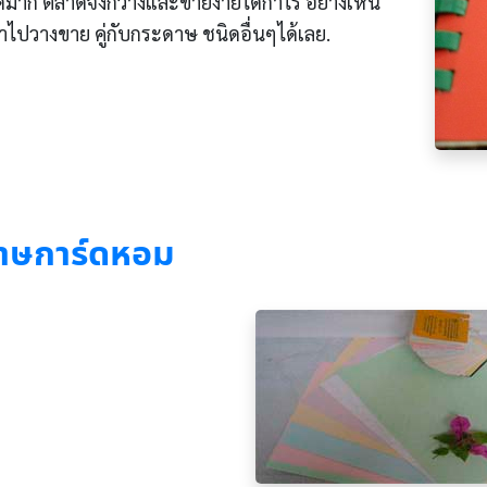
้มาก ตลาดจึงกว้างและขายง่ายได้กำไร อย่างเห็น
ไปวางขาย คู่กับกระดาษ ชนิดอื่นๆได้เลย.
าษการ์ดหอม