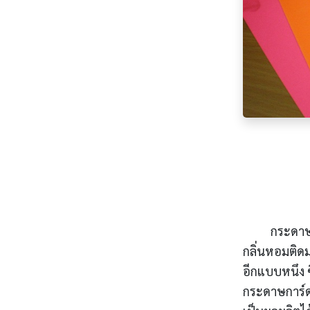
กระดาษก
กลิ่นหอมติด
อีกแบบหนึง 
กระดาษการ์ด